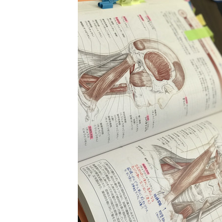
日
時
: