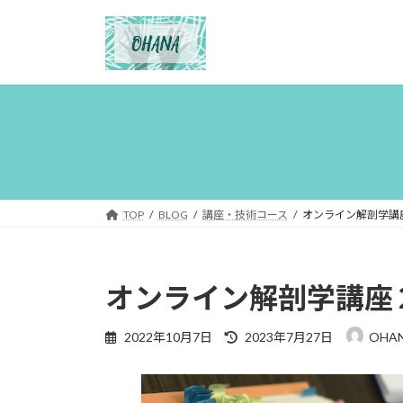
コ
ナ
ン
ビ
テ
ゲ
ン
ー
ツ
シ
へ
ョ
ス
ン
キ
に
ッ
移
プ
動
TOP
BLOG
講座・技術コース
オンライン解剖学講
オンライン解剖学講座
最
2022年10月7日
2023年7月27日
OHA
終
更
新